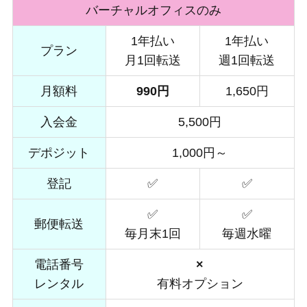
バーチャルオフィスのみ
1年払い
1年払い
プラン
月1回転送
週1回転送
月額料
990円
1,650円
入会金
5,500円
デポジット
1,000円～
登記
✅
✅
✅
✅
郵便転送
毎月末1回
毎週水曜
電話番号
×
レンタル
有料オプション