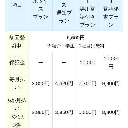
ボック
Ⅰ
Ⅱ
項目
ス
ス
専用電
電話秘
通知プ
プラン
話付き
書プラ
ラン
プラン
ン
初回登
6,600円
録料
※紹介・学生・2社目は無料
10,000
保証金
ー
ー
10,000
円
毎月払
3,850円
4,620円
7,700円
9,900円
い
6か月払
い
2,860円
3,850円
5,500円
8,800円
※ひと月
換算