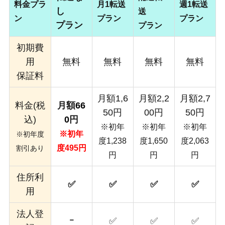
料金プラ
月1転送
週1転送
し
送
ン
プラン
プラン
プラン
プラン
初期費
用
無料
無料
無料
無料
保証料
月額1,6
月額2,2
月額2,7
料金(税
月額
66
50円
00円
50円
込)
0
円
※初年
※初年
※初年
※初年
※初年度
度1,238
度1,650
度2,063
度495円
割引あり
円
円
円
住所利
✅
✅
✅
✅
用
法人登
ｰ
✅
✅
✅