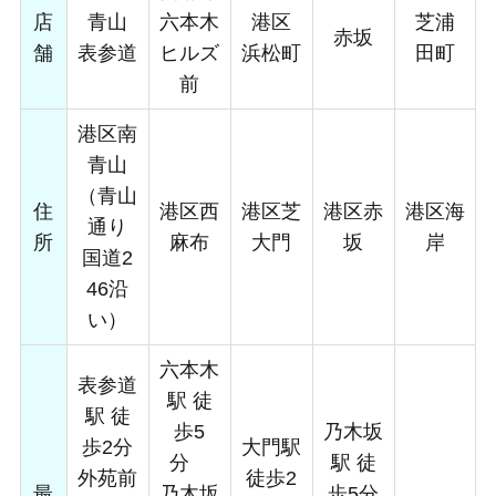
店
青山
六本木
港区
芝浦
赤坂
舗
表参道
ヒルズ
浜松町
田町
前
港区南
青山
（青山
住
港区西
港区芝
港区赤
港区海
通り
所
麻布
大門
坂
岸
国道2
46沿
い）
六本木
表参道
駅 徒
駅 徒
歩5
乃木坂
歩2分
大門駅
分
駅 徒
外苑前
徒歩2
最
乃木坂
歩5分