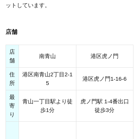
ットしています。
店舗
店
南⻘山
港区虎ノ門
舗
住
港区南青山2丁目2-1
港区虎ノ門1-16-6
所
5
最
青山一丁目駅より徒
虎ノ門駅 1-4番出口
寄
歩1分
徒歩3分
り