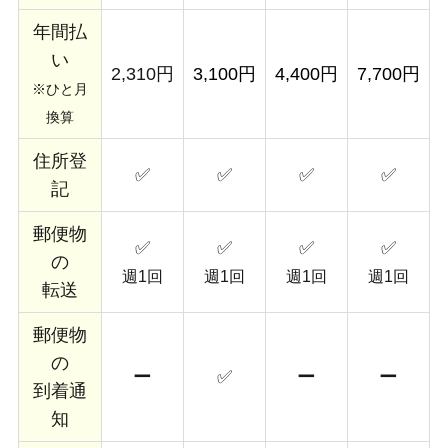
年間払
い
2,310円
3,100円
4,400円
7,700円
※ひと月
換算
住所登
✅
✅
✅
✅
記
郵便物
✅
✅
✅
✅
の
週1回
週1回
週1回
週1回
転送
郵便物
の
ー
✅
ー
ー
到着通
知