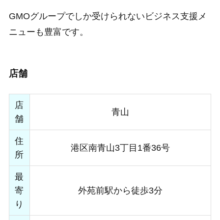
GMOグループでしか受けられないビジネス支援メ
ニューも豊富です。
店舗
店
青山
舗
住
港区南青山3丁目1番36号
所
最
寄
外苑前駅から徒歩3分
り