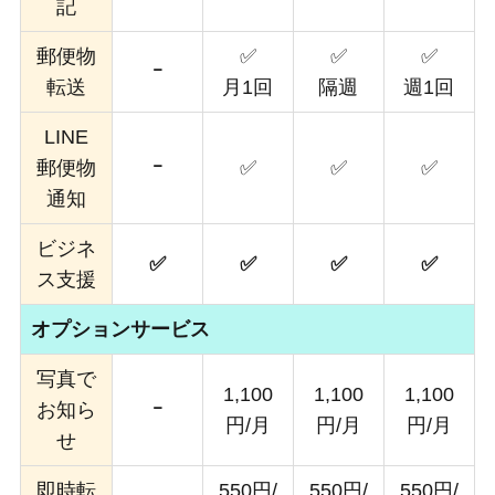
記
郵便物
✅
✅
✅
ｰ
転送
月1回
隔週
週1回
LINE
郵便物
ｰ
✅
✅
✅
通知
ビジネ
✅
✅
✅
✅
ス支援
オプションサービス
写真で
1,100
1,100
1,100
お知ら
ｰ
円/月
円/月
円/月
せ
即時転
550円/
550円/
550円/