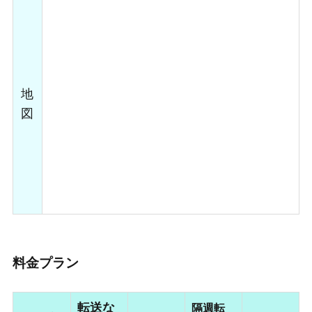
地
図
料金プラン
転送な
隔週転