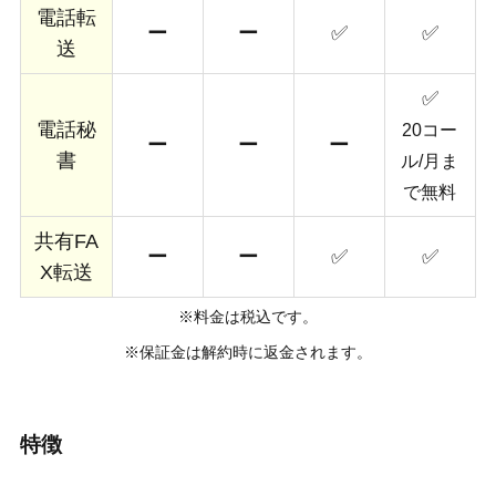
電話転
ー
ー
✅
✅
送
✅
電話秘
20コー
ー
ー
ー
書
ル/月ま
で無料
共有FA
ー
ー
✅
✅
X転送
※料金は税込です。
※保証金は解約時に返金されます。
特徴