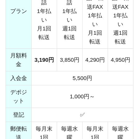
話
話
送FAX
送FAX
プラン
1年払
1年払
1年払
1年払
い
い
い
い
月1回
週1回
月1回
週1回
転送
転送
転送
転送
月額料
3,190円
3,850円
4,290円
4,950円
金
入会金
5,500円
デポジ
1,000円～
ット
登記
✅
郵便転
毎月末
毎週水
毎月末
毎週水
送
1回
曜
1回
曜